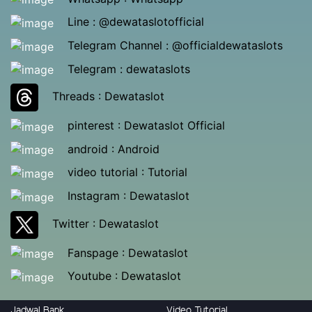
Line : @dewataslotofficial
Telegram Channel : @officialdewataslots
Telegram : dewataslots
Threads : Dewataslot
pinterest : Dewataslot Official
android : Android
video tutorial : Tutorial
Instagram : Dewataslot
Twitter : Dewataslot
Fanspage : Dewataslot
Youtube : Dewataslot
Jadwal Bank
Video Tutorial