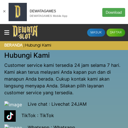
×
DEWATAGAMES
Download
DEWATAGAMES Mobile App
MASUK
DAFTAR
Hubungi Kami
BERANDA
Hubungi Kami
Customer service kami tersedia 24 jam selama 7 hari.
Kami akan terus melayani Anda kapan pun dan di
manapun Anda berada. Cukup kontak kami akan
langsung menyapa Anda. Silakan pilih layanan
customer service yang tersedia.
Live chat : Livechat 24JAM
TikTok : TikTok
Whatsapp : Whatsapp