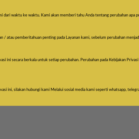
mi dari waktu ke waktu. Kami akan memberi tahu Anda tentang perubahan apa p
n / atau pemberitahuan penting pada Layanan kami, sebelum perubahan menjadi 
si ini secara berkala untuk setiap perubahan. Perubahan pada Kebijakan Privasi in
vasi ini, silakan hubungi kami Melalui sosial media kami seperti whatsapp, teleg