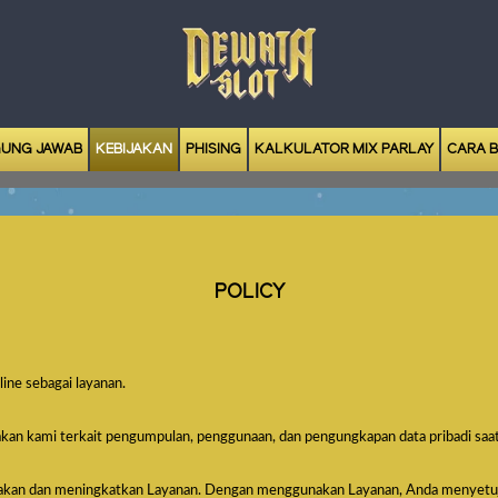
UNG JAWAB
KEBIJAKAN
PHISING
KALKULATOR MIX PARLAY
CARA 
POLICY
ine sebagai layanan.
akan kami terkait pengumpulan, penggunaan, dan pengungkapan data pribadi sa
kan dan meningkatkan Layanan. Dengan menggunakan Layanan, Anda menyetuj