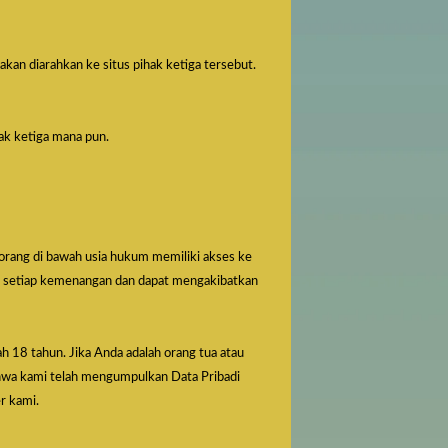
akan diarahkan ke situs pihak ketiga tersebut.
hak ketiga mana pun.
rang di bawah usia hukum memiliki akses ke
an setiap kemenangan dan dapat mengakibatkan
ah 18 tahun. Jika Anda adalah orang tua atau
ahwa kami telah mengumpulkan Data Pribadi
r kami.