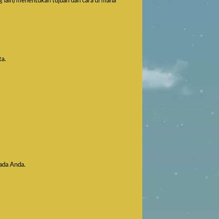
 lain) menentukan tujuan dan cara di mana
ta.
ada Anda.