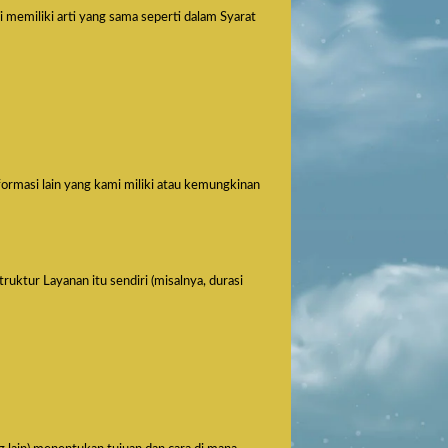
ni memiliki arti yang sama seperti dalam Syarat
informasi lain yang kami miliki atau kemungkinan
uktur Layanan itu sendiri (misalnya, durasi