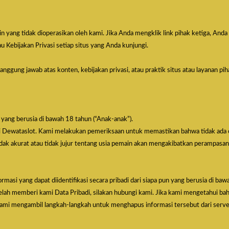
in yang tidak dioperasikan oleh kami. Jika Anda mengklik link pihak ketiga, Anda 
Kebijakan Privasi setiap situs yang Anda kunjungi.
tanggung jawab atas konten, kebijakan privasi, atau praktik situs atau layanan pi
 yang berusia di bawah 18 tahun (“Anak-anak”).
i
Dewataslot
. Kami melakukan pemeriksaan untuk memastikan bahwa tidak ada o
idak akurat atau tidak jujur tentang usia pemain akan mengakibatkan perampas
si yang dapat diidentifikasi secara pribadi dari siapa pun yang berusia di baw
lah memberi kami Data Pribadi, silakan hubungi kami. Jika kami mengetahui b
a, kami mengambil langkah-langkah untuk menghapus informasi tersebut dari serve