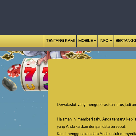
TENTANG KAMI
MOBILE
INFO
BERTANGG
Dewataslot yang mengoperasikan situs judi onl
Halaman ini memberi tahu Anda tentang kebij
yang Anda kaitkan dengan data tersebut.
Kami menggunakan data Anda untuk menyedia