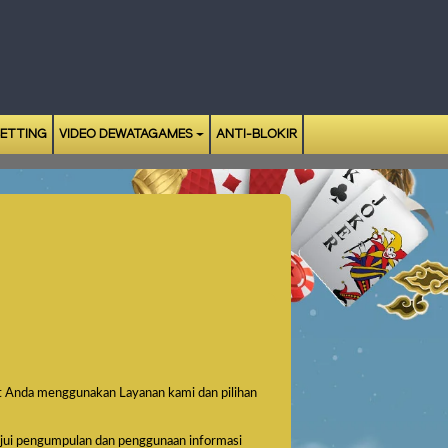
BETTING
VIDEO DEWATAGAMES
ANTI-BLOKIR
at Anda menggunakan Layanan kami dan pilihan
ui pengumpulan dan penggunaan informasi