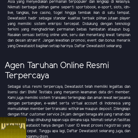
Asia yang menyediakan permainan terpopuler dan lengkap di kelasnya.
Nikmati berbagai pilihan game seperti sportsbook, e-sport, slots, idn-
live, tangkas, live casino, togel hingga tembak ikan di satu tempat.
Dewataslot hadir sebagai standar kualitas terbaik pilihan jutaan player
yang memiliki sistem enkripsi tercepat. Didukung dengan teknologi
terkini yang menghadirkan permainan bebas hambatan ataupun bug.
Rasakan sensasi betting online unik, seru dan menantang lewat tampilan
dan desain atrakrif. Jangan lewatkan promosi, event dan bonus menarik
yang Dewataslot bagikan setiap harinya. Daftar Dewataslot sekarang.
Agen Taruhan Online Resmi
Terpercaya
Sebagai situs resmi terpercaya, Dewataslot telah memiliki legalitas dan
lisensi dari BMM Testlabs yang menjamin keamanan data diri member.
Kami juga memiliki sistem transaksi terlengkap dan aman lewat kerjasama
dengan perbangkan, e-wallet serta virtual account di Indonesia yang
memudahkan member bertransaksi withdraw maupun deposit. Dilengkapi
dengan fitur customer service 24 jam dengan tenaga ahli yang ramah dan
profesional siap dihubungi kapan saja dimana saja. Nikmati seluruh fasilitas
lengkap Dewataslot hanya dengan 1 user ID lewat proses registrasi yang
mudah dan cepat. Tunggu apa lagi, Daftar Dewataslot sekarang juga, dan
raih keuntunganmu disini.