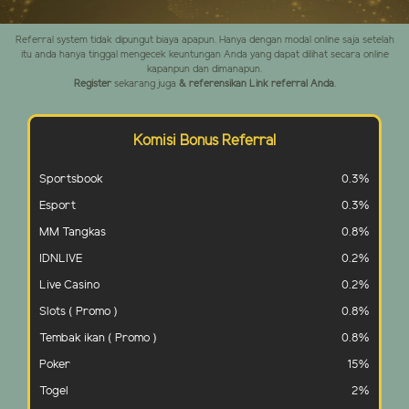
Referral system tidak dipungut biaya apapun. Hanya dengan modal online saja setelah
itu anda hanya tinggal mengecek keuntungan Anda yang dapat dilihat secara online
kapanpun dan dimanapun.
Register
sekarang juga
& referensikan Link referral Anda
.
Komisi Bonus Referral
Sportsbook
0.3%
Esport
0.3%
MM Tangkas
0.8%
IDNLIVE
0.2%
Live Casino
0.2%
Slots ( Promo )
0.8%
Tembak ikan ( Promo )
0.8%
Poker
15%
Togel
2%