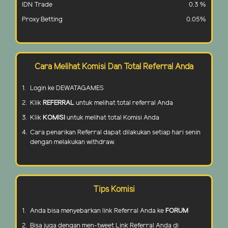
IDN Trade
0.3 %
Proxy Betting
0.05%
Cara Melihat Komisi Dan Total Referral Anda
1.
Login ke DEWATAGAMES
2.
Klik
REFERRAL
untuk melihat total referral Anda
3.
Klik
KOMISI
untuk melihat total Komisi Anda
4.
Cara penarikan Referral dapat dilakukan setiap hari senin
dengan melakukan withdraw.
Tips Komisi
1.
Anda bisa menyebarkan link Referral Anda ke
FORUM
2.
Bisa juga dengan men-tweet Link Referral Anda di